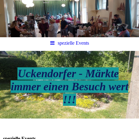
spezielle Events
Uckendorfer - Märkte
immer einen Besuch wert
!!!
spezielle Events