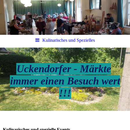
Kulinarisches und Spezielles
Uckendorfer - Märkte
immer einen Besuch wert
!!!
Kulinarisches und spezielle Events